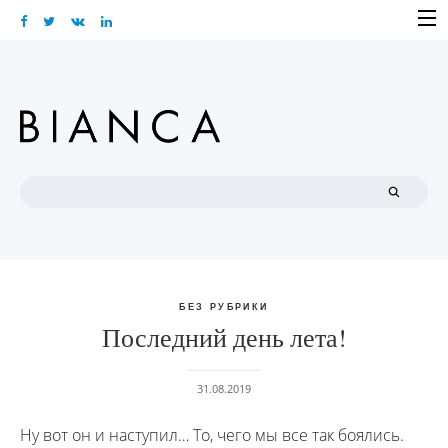
Skip
to
content
Search
for:
БЕЗ РУБРИКИ
Последний день лета!
31.08.2019
Ну вот он и наступил… То, чего мы все так боялись.